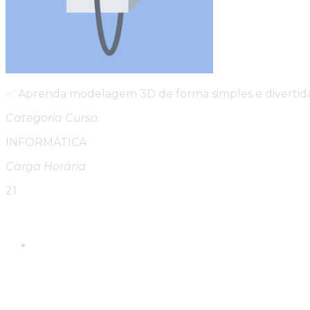
✅ Aprenda modelagem 3D de forma simples e divertida 
Categoria Curso
INFORMÁTICA
Carga Horária
21
Please Share This
Compartilhar este conte
Abre em uma nova janela