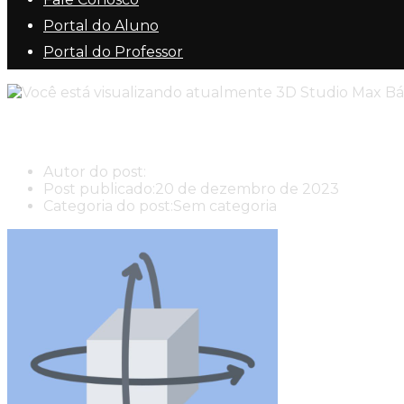
Portal do Aluno
Portal do Professor
3D Studio Max Básico
Autor do post:
New Center New Center Cursos
Post publicado:
20 de dezembro de 2023
Categoria do post:
Sem categoria