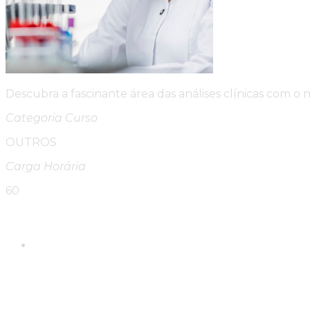
Descubra a fascinante área das análises clínicas com 
Categoria Curso
OUTROS
Carga Horária
60
Please Share This
Compartilhar este conte
Abre em uma nova janela