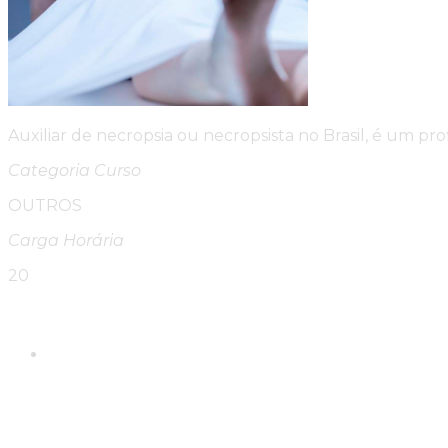
Auxiliar de necropsia ou necropsista no Brasil, é um 
Categoria Curso
OUTROS
Carga Horária
20
Please Share This
Compartilhar este conte
Abre em uma nova janela