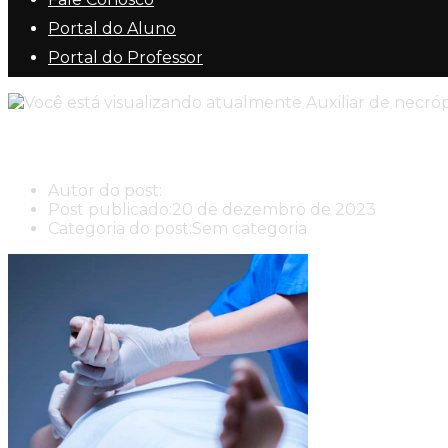
Portal do Aluno
Portal do Professor
Auxiliar de necrópsia
Autor do post:
New Center New Center Cursos
Post publicado:
20 de dezembro de 2023
Categoria do post:
Sem categoria