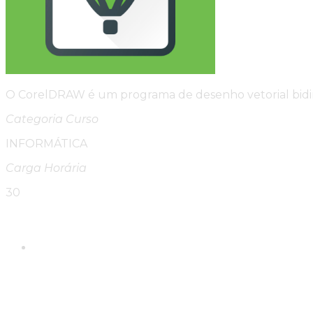
O CorelDRAW é um programa de desenho vetorial bidim
Categoria Curso
INFORMÁTICA
Carga Horária
30
Please Share This
Compartilhar este conte
Abre em uma nova janela