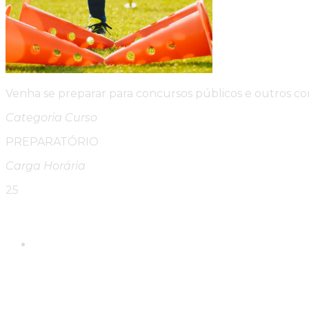
Venha se preparar para concursos públicos e outros co
Categoria Curso
PREPARATÓRIO
Carga Horária
25
Please Share This
Compartilhar este conte
Abre em uma nova janela