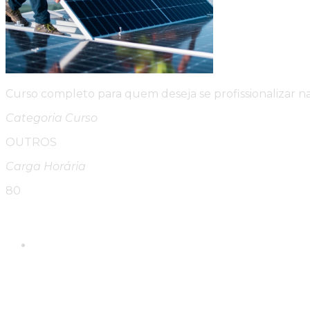
Curso completo para quem deseja se profissionalizar na
Categoria Curso
OUTROS
Carga Horária
80
Please Share This
Compartilhar este conte
Abre em uma nova janela