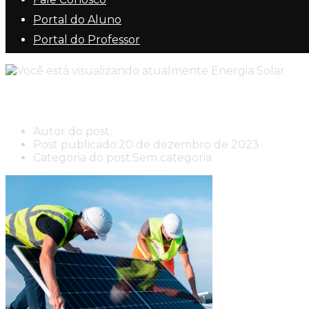
Portal do Aluno
Portal do Professor
Energia Solar
Autor do post:
New Center New Center Cursos
Post publicado:
20 de dezembro de 2023
Categoria do post:
Sem categoria