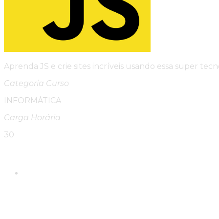
Aprenda JS e crie sites incríveis usando essa super tecn
Categoria Curso
INFORMÁTICA
Carga Horária
30
Please Share This
Compartilhar este conte
Abre em uma nova janela