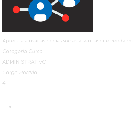
Aprenda a usar as mídias sociais a seu favor e venda mui
Categoria Curso
ADMINISTRATIVO
Carga Horária
4
Please Share This
Compartilhar este conte
Abre em uma nova janela