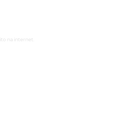
to na internet.
údo