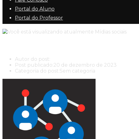
Portal do Aluno
Portal do Professor
Mídias sociais
Autor do post:
New Center New Center Cursos
Post publicado:
20 de dezembro de 2023
Categoria do post:
Sem categoria