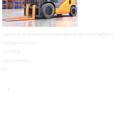
Capacitar os alunos como operadores de empilhadeira
Categoria Curso
OUTROS
Carga Horária
30
Please Share This
Compartilhar este conte
Abre em uma nova janela