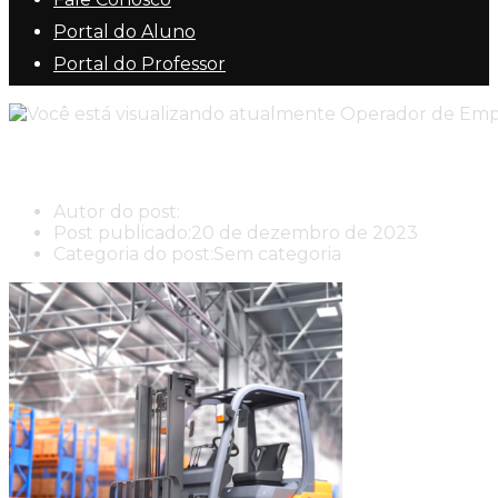
Portal do Aluno
Portal do Professor
Operador de Empilhadeira
Autor do post:
New Center New Center Cursos
Post publicado:
20 de dezembro de 2023
Categoria do post:
Sem categoria