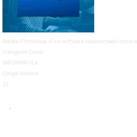
Adobe Photoshop é um software caracterizado como edi
Categoria Curso
INFORMÁTICA
Carga Horária
22
Please Share This
Compartilhar este conte
Abre em uma nova janela