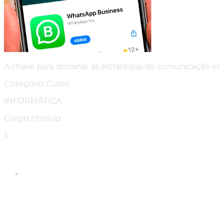
A chave para dominar as estratégias de comunicação em
Categoria Curso
INFORMÁTICA
Carga Horária
5
Please Share This
Compartilhar este conte
Abre em uma nova janela