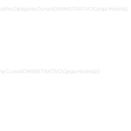
trabalho.Categoria CursoADMINISTRATIVOCarga Horária3
tegoria CursoADMINISTRATIVOCarga Horária20