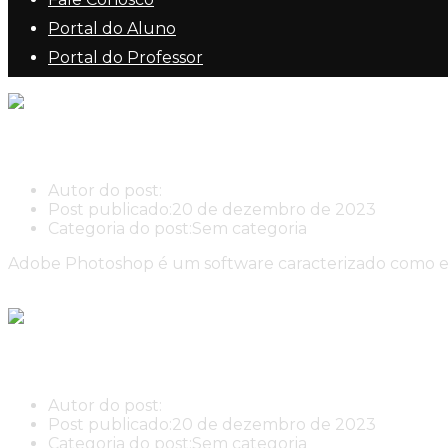
Portal do Aluno
Portal do Professor
PhotoShop CC
Autor do post:
New Center New Center Cursos
Post publicado:
20 de dezembro de 2023
Categoria do post:
Sem categoria
Adobe Photoshop é um software caracterizado como ed
Continue lendo
PhotoShop CC
Elaboração de Currículo
Autor do post:
New Center New Center Cursos
Post publicado:
20 de dezembro de 2023
Categoria do post:
Sem categoria