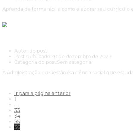
Aprenda de forma fácil a como elaborar seu currícul
Continue lendo
Elaboração de Currículo
Administração Mercado de trabal
Autor do post:
New Center New Center Cursos
Post publicado:
20 de dezembro de 2023
Categoria do post:
Sem categoria
A Administração ou Gestão é a ciência social que estu
Continue lendo
Administração Mercado de trabalho
Ir para a página anterior
1
…
33
34
35
36