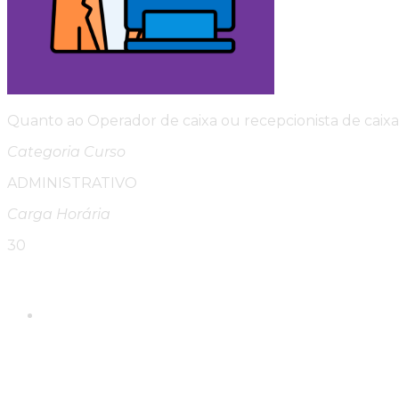
Quanto ao Operador de caixa ou recepcionista de caixa
Categoria Curso
ADMINISTRATIVO
Carga Horária
30
Please Share This
Compartilhar este conte
Abre em uma nova janela